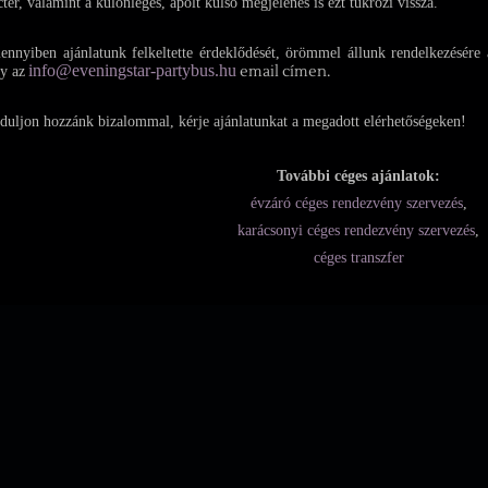
ctér, valamint a különleges, ápolt külső megjelenés is ezt tükrözi vissza.
nnyiben ajánlatunk felkeltette érdeklődését, örömmel állunk rendelkezésére 
info@eveningstar-partybus.hu
email címen.
y az
duljon hozzánk bizalommal, kérje ajánlatunkat a megadott elérhetőségeken!
További céges ajánlatok:
évzáró céges rendezvény szervezés
,
karácsonyi céges rendezvény szervezés
,
céges transzfer