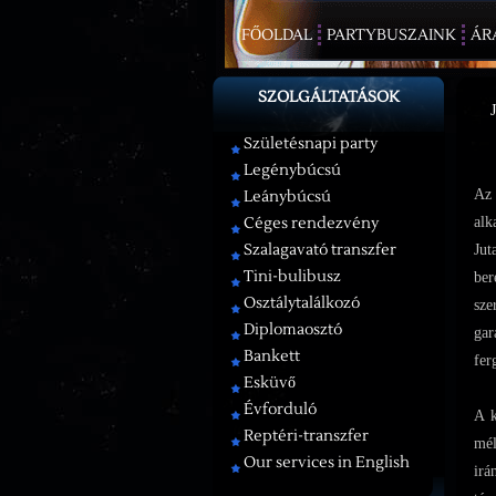
FŐOLDAL
PARTYBUSZAINK
ÁR
SZOLGÁLTATÁSOK
Születésnapi party
Legénybúcsú
Leánybúcsú
Az 
Céges rendezvény
alk
Szalagavató transzfer
Jut
Tini-bulibusz
ber
Osztálytalálkozó
sze
Diplomaosztó
gar
Bankett
fer
Esküvő
Évforduló
A k
Reptéri-transzfer
mél
Our services in English
irá