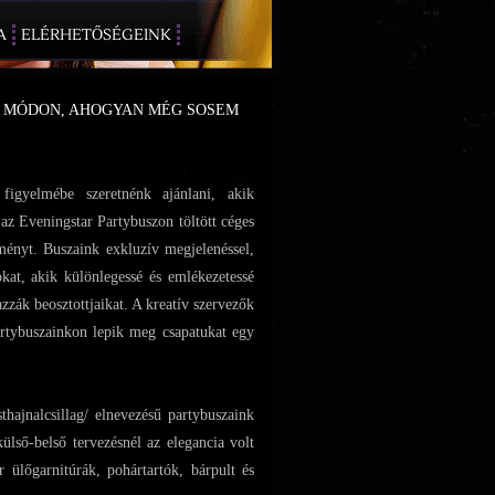
A
ELÉRHETŐSÉGEINK
 MÓDON, AHOGYAN MÉG SOSEM
figyelmébe szeretnénk ajánlani, akik
az Eveningstar Partybuszon töltött céges
ményt. Buszaink exkluzív megjelenéssel,
okat, akik különlegessé és emlékezetessé
mazzák beosztottjaikat. A kreatív szervezők
artybuszainkon lepik meg csapatukat egy
thajnalcsillag/ elnevezésű partybuszaink
ülső-belső tervezésnél az elegancia volt
r ülőgarnitúrák, pohártartók, bárpult és