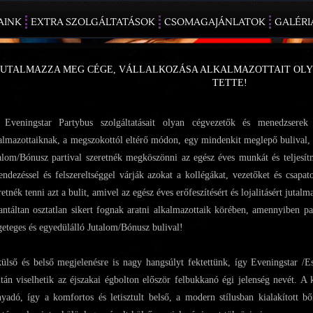
AINK
EXTRA SZOLGÁLTATÁSOK
CSOMAGAJÁNLATOK
GALÉRI
JUTALMAZZA MEG CÉGE, VÁLLALKOZÁSA ALKALMAZOTTAIT OLY
TETTE!
Eveningstar Partybus szolgáltatásait olyan cégvezetők és menedzserek 
almazottaiknak, a megszokottól eltérő módon, egy mindenkit meglepő bulival, 
alom/Bónusz partival szeretnék megköszönni az egész éves munkát és teljesít
endezéssel és felszereltséggel várják azokat a kollégákat, vezetőket és csapat
retnék tenni azt a bulit, amivel az egész éves erőfeszítésért és lojalitásért jutal
antáltan osztatlan sikert fognak aratni alkalmazottaik körében, amennyiben p
geteges és egyedülálló Jutalom/Bónusz bulival!
ülső és belső megjelenésre is nagy hangsúlyt fektettünk, így Eveningstar /Es
tán viselhetik az éjszakai égbolton először felbukkanó égi jelenség nevét. A k
nyadó, így a komfortos és letisztult belső, a modern stílusban kialakított bő