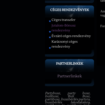
tán
CÉGES RENDEZVÉNYEK
Ame
vag
Céges transzfer
Jutalom-Bónusz
For
rendezvény
Évzáró céges rendezvény
Karácsonyi céges
rendezvény
PARTNERLINKEK
Partnerlinkek
Partybusz, party busz,
bulibusz, Buli Busz,
partibusz, buszbérlés partyra,
buszbérlés lakodalomra,