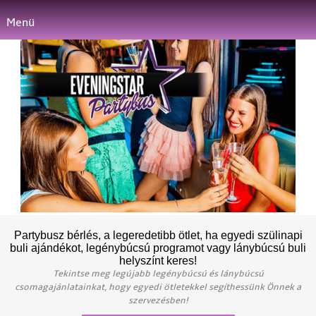
Menü
Partybusz bérlés, a legeredetibb ötlet, ha egyedi szülinapi
buli ajándékot, legénybúcsú programot vagy lánybúcsú buli
helyszínt keres!
Tekintse meg legújabb legénybúcsú és lánybúcsú
csomagajánlatainkat, hogy egyedi ötletekkel segíthessünk Önnek a
szervezésben!