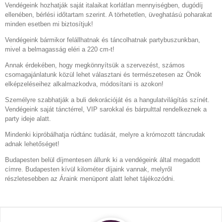
Vendégeink hozhatják saját italaikat korlátlan mennyiségben, dugódíj
ellenében, bérlési időtartam szerint. A törhetetlen, üveghatású poharakat
minden esetben mi biztosítjuk!
Vendégeink bármikor felállhatnak és táncolhatnak partybuszunkban,
mivel a belmagasság eléri a 220 cm-t!
Annak érdekében, hogy megkönnyítsük a szervezést, számos
csomagajánlatunk közül lehet választani és természetesen az Önök
elképzeléseihez alkalmazkodva, módosítani is azokon!
Személyre szabhatják a buli dekorációját és a hangulatvilágítás színét.
Vendégeink saját tánctérrel, VIP sarokkal és bárpulttal rendelkeznek a
party ideje alatt.
Mindenki kipróbálhatja rúdtánc tudását, melyre a krómozott táncrudak
adnak lehetőséget!
Budapesten belül díjmentesen állunk ki a vendégeink által megadott
címre. Budapesten kívül kilométer díjaink vannak, melyről
részletesebben az Áraink menüpont alatt lehet tájékozódni.