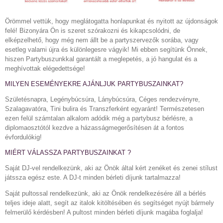
Örömmel vettük, hogy meglátogatta honlapunkat és nyitott az újdonságok
felé! Bizonyára Ön is szeret szórakozni és kikapcsolódni, de
elképzelhető, hogy még nem állt be a partyszervezők sorába, vagy
esetleg valami újra és különlegesre vágyik! Mi ebben segítünk Önnek,
hiszen Partybuszunkkal garantált a meglepetés, a jó hangulat és a
meghívottak elégedettsége!
MILYEN ESEMÉNYEKRE AJÁNLJUK PARTYBUSZAINKAT?
Születésnapra, Legénybúcsúra, Lánybúcsúra, Céges rendezvényre,
Szalagavatóra, Tini bulira és Transzferként egyaránt! Természetesen
ezen felül számtalan alkalom adódik még a partybusz bérlésre, a
diplomaosztótól kezdve a házasságmegerősítésen át a fontos
évfordulókig!
MIÉRT VÁLASSZA PARTYBUSZAINKAT ?
Saját DJ-vel rendelkezünk, aki az Önök által kért zenéket és zenei stílust
játssza egész este. A DJ-t minden bérleti díjunk tartalmazza!
Saját pultossal rendelkezünk, aki az Önök rendelkezésére áll a bérlés
teljes ideje alatt, segít az italok kitöltésében és segítséget nyújt bármely
felmerülő kérdésben! A pultost minden bérleti díjunk magába foglalja!