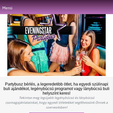
Menü
Partybusz bérlés, a legeredetibb ötlet, ha egyedi szülinapi
buli ajándékot, legénybúcsú programot vagy lánybúcsú buli
helyszínt keres!
Tekintse meg legújabb legénybúcsú és lánybúcsú
csomagajánlatainkat, hogy egyedi ötletekkel segíthessünk Önnek a
szervezésben!