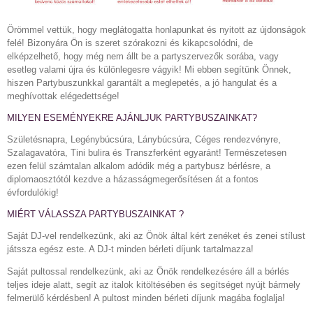
Örömmel vettük, hogy meglátogatta honlapunkat és nyitott az újdonságok
felé! Bizonyára Ön is szeret szórakozni és kikapcsolódni, de
elképzelhető, hogy még nem állt be a partyszervezők sorába, vagy
esetleg valami újra és különlegesre vágyik! Mi ebben segítünk Önnek,
hiszen Partybuszunkkal garantált a meglepetés, a jó hangulat és a
meghívottak elégedettsége!
MILYEN ESEMÉNYEKRE AJÁNLJUK PARTYBUSZAINKAT?
Születésnapra, Legénybúcsúra, Lánybúcsúra, Céges rendezvényre,
Szalagavatóra, Tini bulira és Transzferként egyaránt! Természetesen
ezen felül számtalan alkalom adódik még a partybusz bérlésre, a
diplomaosztótól kezdve a házasságmegerősítésen át a fontos
évfordulókig!
MIÉRT VÁLASSZA PARTYBUSZAINKAT ?
Saját DJ-vel rendelkezünk, aki az Önök által kért zenéket és zenei stílust
játssza egész este. A DJ-t minden bérleti díjunk tartalmazza!
Saját pultossal rendelkezünk, aki az Önök rendelkezésére áll a bérlés
teljes ideje alatt, segít az italok kitöltésében és segítséget nyújt bármely
felmerülő kérdésben! A pultost minden bérleti díjunk magába foglalja!