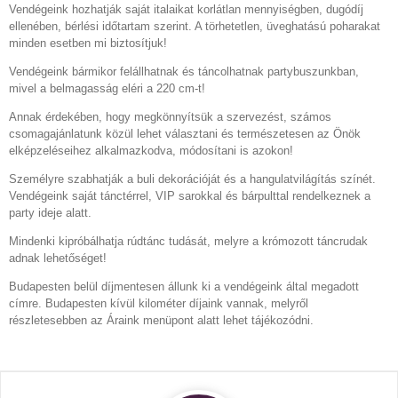
Vendégeink hozhatják saját italaikat korlátlan mennyiségben, dugódíj
ellenében, bérlési időtartam szerint. A törhetetlen, üveghatású poharakat
minden esetben mi biztosítjuk!
Vendégeink bármikor felállhatnak és táncolhatnak partybuszunkban,
mivel a belmagasság eléri a 220 cm-t!
Annak érdekében, hogy megkönnyítsük a szervezést, számos
csomagajánlatunk közül lehet választani és természetesen az Önök
elképzeléseihez alkalmazkodva, módosítani is azokon!
Személyre szabhatják a buli dekorációját és a hangulatvilágítás színét.
Vendégeink saját tánctérrel, VIP sarokkal és bárpulttal rendelkeznek a
party ideje alatt.
Mindenki kipróbálhatja rúdtánc tudását, melyre a krómozott táncrudak
adnak lehetőséget!
Budapesten belül díjmentesen állunk ki a vendégeink által megadott
címre. Budapesten kívül kilométer díjaink vannak, melyről
részletesebben az Áraink menüpont alatt lehet tájékozódni.