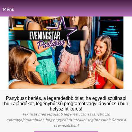
Menü
Partybusz bérlés, a legeredetibb ötlet, ha egyedi szülinapi
buli ajándékot, legénybúcsú programot vagy lánybúcsú buli
helyszínt keres!
Tekintse meg legújabb legénybúcsú és lánybúcsú
csomagajánlatainkat, hogy egyedi ötletekkel segíthessünk Önnek a
szervezésben!