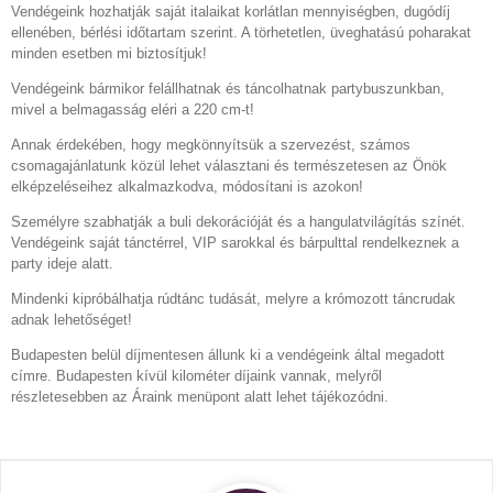
Vendégeink hozhatják saját italaikat korlátlan mennyiségben, dugódíj
ellenében, bérlési időtartam szerint. A törhetetlen, üveghatású poharakat
minden esetben mi biztosítjuk!
Vendégeink bármikor felállhatnak és táncolhatnak partybuszunkban,
mivel a belmagasság eléri a 220 cm-t!
Annak érdekében, hogy megkönnyítsük a szervezést, számos
csomagajánlatunk közül lehet választani és természetesen az Önök
elképzeléseihez alkalmazkodva, módosítani is azokon!
Személyre szabhatják a buli dekorációját és a hangulatvilágítás színét.
Vendégeink saját tánctérrel, VIP sarokkal és bárpulttal rendelkeznek a
party ideje alatt.
Mindenki kipróbálhatja rúdtánc tudását, melyre a krómozott táncrudak
adnak lehetőséget!
Budapesten belül díjmentesen állunk ki a vendégeink által megadott
címre. Budapesten kívül kilométer díjaink vannak, melyről
részletesebben az Áraink menüpont alatt lehet tájékozódni.