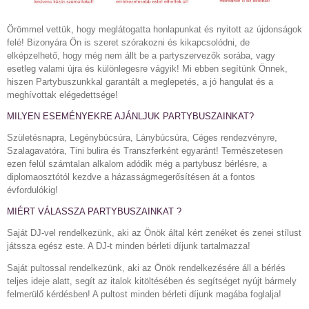
Örömmel vettük, hogy meglátogatta honlapunkat és nyitott az újdonságok
felé! Bizonyára Ön is szeret szórakozni és kikapcsolódni, de
elképzelhető, hogy még nem állt be a partyszervezők sorába, vagy
esetleg valami újra és különlegesre vágyik! Mi ebben segítünk Önnek,
hiszen Partybuszunkkal garantált a meglepetés, a jó hangulat és a
meghívottak elégedettsége!
MILYEN ESEMÉNYEKRE AJÁNLJUK PARTYBUSZAINKAT?
Születésnapra, Legénybúcsúra, Lánybúcsúra, Céges rendezvényre,
Szalagavatóra, Tini bulira és Transzferként egyaránt! Természetesen
ezen felül számtalan alkalom adódik még a partybusz bérlésre, a
diplomaosztótól kezdve a házasságmegerősítésen át a fontos
évfordulókig!
MIÉRT VÁLASSZA PARTYBUSZAINKAT ?
Saját DJ-vel rendelkezünk, aki az Önök által kért zenéket és zenei stílust
játssza egész este. A DJ-t minden bérleti díjunk tartalmazza!
Saját pultossal rendelkezünk, aki az Önök rendelkezésére áll a bérlés
teljes ideje alatt, segít az italok kitöltésében és segítséget nyújt bármely
felmerülő kérdésben! A pultost minden bérleti díjunk magába foglalja!